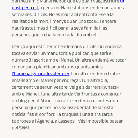
del meu amic Manel Nebot, que és quan vaig escriure
un
post per a ell
, o per a mi. Han estat uns endemans, unes
setmanes, difícils. No és mai fàcil enfrontar-se a la
realitat de la mort, i menys quan «no toca». I encara
haurà estat més difícil per a la seva família i les
persones que treballaven cada dia amb ell.
D’ençà aquí estic tenint endemans difícils. Un endemà
tocava enviar un manuscrit a publicar, que serà el
número 31 escrit amb el Manel. Un altre endemà va tocar
començar a planificar amb uns quants amics
l’homenatge que li volem fer
. I un altre endemà trobes
emails amb el Manel per endreçar. I un altre dia,
certament va ser un vespre, veig els darrers «whats»
amb el Manel. I una altra tarda t’enfrontes a començar
un blog per al Manel. I un altre endemà recordes una
persona que potser no s’ha assabentat de la trista
notícia, fas el cor fort i la truques. I una altra tarda
t’apropes a l’Agència, a Lesseps, i t’és impossible passar
pel SAMI.