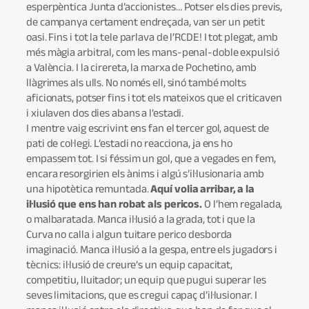
esperpèntica Junta d’accionistes… Potser els dies previs,
de campanya certament endreçada, van ser un petit
oasi. Fins i tot la tele parlava de l’RCDE! I tot plegat, amb
més màgia arbitral, com les mans-penal-doble expulsió
a València. I la cirereta, la marxa de Pochetino, amb
llàgrimes als ulls. No només ell, sinó també molts
aficionats, potser fins i tot els mateixos que el criticaven
i xiulaven dos dies abans a l’estadi.
I mentre vaig escrivint ens fan el tercer gol, aquest de
pati de col·legi. L’estadi no reacciona, ja ens ho
empassem tot. I si féssim un gol, que a vegades en fem,
encara resorgirien els ànims i algú s’il·lusionaria amb
una hipotètica remuntada.
Aquí volia arribar, a la
il·lusió que ens han robat als pericos.
O l’hem regalada,
o malbaratada. Manca il·lusió a la grada, tot i que la
Curva no calla i algun tuitare perico desborda
imaginació. Manca il·lusió a la gespa, entre els jugadors i
tècnics: il·lusió de creure’s un equip capacitat,
competitiu, lluitador; un equip que pugui superar les
seves limitacions, que es cregui capaç d’il·lusionar. I