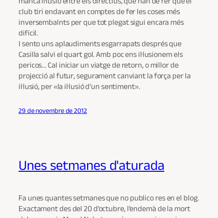
manca il·lusió entre els directius, que han de fer que el
club tiri endavant en comptes de fer les coses més
inversembalnts per que tot plegat sigui encara més
difícil.
I sento uns aplaudiments esgarrapats després que
Casilla salvi el quart gol. Amb poc ens il·lusionem els
pericos… Cal iniciar un viatge de retorn, o millor de
projecció al futur, segurament canviant la força per la
il·lusió, per «la il·lusió d’un sentiment».
29 de novembre de 2012
Unes setmanes d'aturada
Fa unes quantes setmanes que no publico res en el blog.
Exactament des del 20 d’octubre, l’endemà de la mort