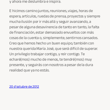
y ahora me deslumbra e inspira.
E hicimos camino juntos, reuniones, viajes, horas de
espera, artículos, ruedas de prensa, proyectos y siempre
mucha ilusión por ir más allá y seguir avanzando, a
pesar de alguna desavinencia de tanto en tanto, la falta
de financiación, estar demasiado envueltos con más
cosas de la cuenta o, simplemente, sentirnos cansados.
Creo que hemos hecho un buen equipo, también con
nuestra querida María José, que será difícil de superar.
Un privilegio trabajar contigo, y reír contigo. Te
echaré(mos) mucho de menos, te tendré(mos) muy
presente, y seguirás con nosotros a pesar de la dura
realidad que ya no estás.
20 d'octubre de 2012