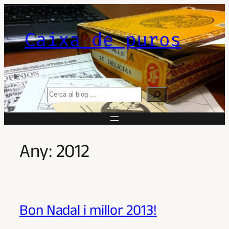
Vés
al
contingut
Caixa de puros
Search
Any:
2012
Bon Nadal i millor 2013!