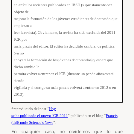
en artículos recientes publicados en JBSD (supuestamente con
objeto de
mejorar la formación de los jóvenes estudiantes de doctorado que
empiezan a
leer la revista). Obviamente, la revista ha sido excluida del 2011
JCR por
mala praxis del editor. El editor ha decidido cambiar de política
(ya no
apoyará la formación de los jóvenes doctorandos) y espera que
dicho cambio le
permita volver a entrar en el JCR (durante un par de años estará
siendo
vigilada y si corrige su mala praxis volverá a entrar en 2012 o en
2013).
*r
eproducido del post “
Hoy
se ha publicado el nuevo JCR 2011
” publicado en el blog “
Francis
(th)E mule Science’s News
”.
En cualquier caso, no olvidemos que lo que