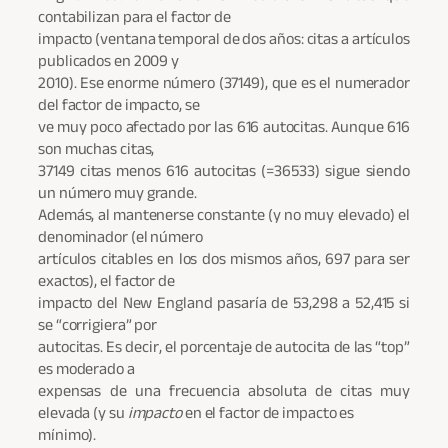
contabilizan para el factor de
impacto (ventana temporal de dos años: citas a artículos
publicados en 2009 y
2010). Ese enorme número (37149), que es el numerador
del factor de impacto, se
ve muy poco afectado por las 616 autocitas. Aunque 616
son muchas citas,
37149 citas menos 616 autocitas (=36533) sigue siendo
un número muy grande.
Además, al mantenerse constante (y no muy elevado) el
denominador (el número
artículos citables en los dos mismos años, 697 para ser
exactos), el factor de
impacto del New England pasaría de 53,298 a 52,415 si
se “corrigiera” por
autocitas. Es decir, el porcentaje de autocita de las “top”
es moderado a
expensas de una frecuencia absoluta de citas muy
elevada (y su
impacto
en el factor de impacto es
mínimo).