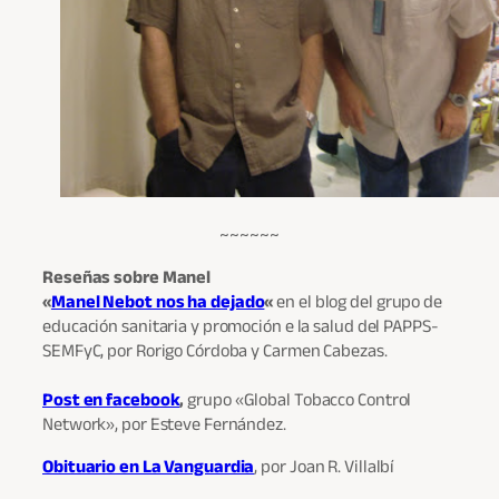
~~~~~~
Reseñas sobre Manel
«
Manel Nebot nos ha dejado
«
en el blog del grupo de
educación sanitaria y promoción e la salud del PAPPS-
SEMFyC, por Rorigo Córdoba y Carmen Cabezas.
Post en facebook
,
grupo «Global Tobacco Control
Network», por Esteve Fernández.
Obituario en La Vanguardia
, por Joan R. Villalbí