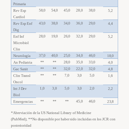
Primaria
58,0
54,0
45,0
28,0
38,0
Rev Esp
5,2
Cardiol
43,0
38,0
34,0
36,0
29,0
Rev Esp Enf
4,4
Dig
28,0
19,0
26,0
32,0
29,0
Enf Inf
5,2
Microbiol
Clin
37,0
40,0
25,0
34,0
46,0
Neurología
18,0
**
**
28,0
35,0
33,0
An Pediatria
4,0
**
**
32,0
22,0
32,0
Gac Sanit
4,8
**
**
7,0
3,0
5,0
Clin Transl
1,6
Oncol
1,0
3,0
5,0
3,0
2,0
Int J Dev
2,2
Biol
**
**
**
45,0
46,0
Emergencias
23,8
*Abreviación de la US National Library of Medicine
(PubMed); **No disponible por haber sido incluidas en los JCR con
posterioridad