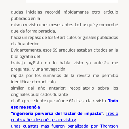
dudas iniciales recordé rápidamente otro artículo
publicado en la
misma revista unos meses antes. Lo busqué y comprobé
que, de forma parecida,
hacía un repaso de los 59 artículos originales publicados
el año anterior.
Evidentemente, esos 59 artículos estaban citados en la
bibliografía del
trabajo. «¿Esto no lo había visto yo antes?» me
pregunté… y una navegación
rápida por los sumarios de la revista me permitió
identificar otro artículo
similar del año anterior: recopilatorio sobre los
originales publicados durante
el año precedente que añade 61 citas a la revista.
Todo
eso me sonó a
“ingeniería perversa del factor de impacto”
.
Tres o
cuatro años después, esa revista y
unas cuantas más fueron penalizada por Thomson