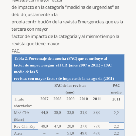
de impacto en la categoría “medicina de urgencias” es
debido justamente a la
propia contribución de la revista Emergencias, que es la
tercera con mayor
factor de impacto de la categoría y al mismo tiempo la
revista que tiene mayor
PAC.
Tabla 2. Porcentaje de autocita (PAC) que contribuye al
factor de impacto según el JCR (años 2007 a 2011) y PAC
medio de las 5
revistas con mayor factor de impacto de la categoría (2011)
PAC de las revistas
PAC
(año)
medio
2007
2008
2009
2010
2011
Título
2011
abreviado*
44,0
38,0
32,0
31,0
38,0
Med Clín
2,2
(Barc)
49,0
47,0
28,0
37,0
77,0
Rev Clin Esp
2,2
–
–
51,0
49,0
47,0
Aten
2,2