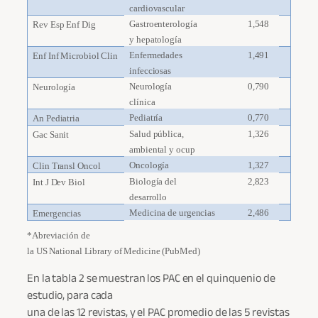
cardiovascular
Gastroenterología
1,548
Rev Esp Enf Dig
y hepatología
Enfermedades
1,491
Enf Inf Microbiol Clin
infecciosas
Neurología
0,790
Neurología
clínica
Pediatría
0,770
An Pediatria
Salud pública,
1,326
Gac Sanit
ambiental y ocup
Oncología
1,327
Clin Transl Oncol
Biología del
2,823
Int J Dev Biol
desarrollo
Medicina de urgencias
2,486
Emergencias
*Abreviación de
la US National Library of Medicine (PubMed)
En la tabla 2 se muestran los PAC en el quinquenio de
estudio, para cada
una de las 12 revistas, y el PAC promedio de las 5 revistas