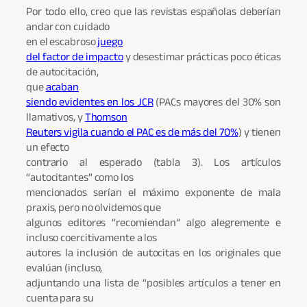
Por todo ello, creo que las revistas españolas deberían
andar con cuidado
en el escabroso
juego
del factor de impacto
y desestimar prácticas poco éticas
de autocitación,
que
acaban
siendo evidentes en los JCR
(PACs mayores del 30% son
llamativos, y
Thomson
Reuters vigila cuando el PAC es de más del 70%
) y tienen
un efecto
contrario al esperado (tabla 3). Los artículos
“autocitantes” como los
mencionados serían el máximo exponente de mala
praxis, pero no olvidemos que
algunos editores “recomiendan” algo alegremente e
incluso coercitivamente a los
autores la inclusión de autocitas en los originales que
evalúan (incluso,
adjuntando una lista de “posibles artículos a tener en
cuenta para su