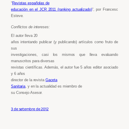
“
Revistas españolas de
educación en el JCR 2011 (ranking actualizado)
”, por Francesc
Esteve.
Conflictos de intereses:
El autor lleva 20
años intentando publicar (y publicando) artículos como fruto de
sus
investigaciones, casi los mismos que lleva evaluando
manuscritos para diversas
revistas científicas. Además, el autor fue 5 años editor asociado
y 6 años
director de la revista
Gaceta
Sanitaria
, y en la actualidad es miembro de
su Consejo Asesor.
3 de setembre de 2012