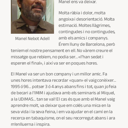
Manel ens va deixar.
Molta ràbia i dolor, molta
angoixa i desorientació. Molta
estimació. Moltes llàgrimes,
contingudes i no contingudes,
amb els amics i companys.
Manel Nebot Adell
Érem lluny de Barcelona, però
teníem el nostre pensament en ell. No vàrem creure el
missatge que rebíem, no podia ser… «l’han sedat i
esperen el final», i així va ser en poques hores.
El Manel va ser un bon company i un millor amic. Fa
unes hores intentava recordar «quan» el vaig conèixer…
1995 ó 96… potser 3 ó 4 anys abans fins i tot, quan jo feia
de becari a l’IMIM i ajudava amb els seminaris al Miquel,
a la UDIMAS… tan se val! El cas és que amb el Manel vaig
aprendre molt, va deixar que em colés una mica en la
seva vida i la seva feina, i em va ajudar en el camí en la
recerca en tabaquisme, on el seu recorregut abans i ara
m’enlluerna i inspira.