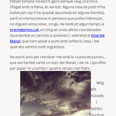
Potser tampoc he escrit gaire perquè vaig una mica
ofegat amb la feina, és veritat. Alguna idea de post m’ha
ballat pel cap (i ha quedat apuntada en alguna llibreta),
però ni m’emocionava ni pensava que podia interessar,
no diguem emocionar, ningú. He dedicat algun temps al
prentetemps.cat,
un blog en unes altres coordenades
(que també us convido a conèixer), i sobretot al
blog del
Manel
, que hem posat a punt amb la María José, i del
qual ens sentim molt orgullosos.
He escrit això per retrobar-me amb la «caixa de puros»,
que ara també conté un bocí del Manel, i de mi. I aprofito
per posar-hi una foto i quatre versos mal filats.
Veig
els
núvols
i
sento
arribar