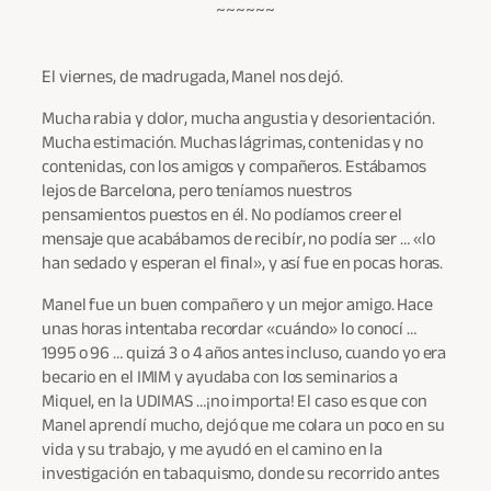
~~~~~~
El viernes, de madrugada, Manel nos dejó.
Mucha rabia y dolor, mucha angustia y desorientación.
Mucha estimación. Muchas lágrimas, contenidas y no
contenidas, con los amigos y compañeros. Estábamos
lejos de Barcelona, ​​pero teníamos nuestros
pensamientos puestos en él. No podíamos creer el
mensaje que acabábamos de recibír, no podía ser … «lo
han sedado y esperan el final», y así fue en pocas horas.
Manel fue un buen compañero y un mejor amigo. Hace
unas horas intentaba recordar «cuándo» lo conocí …
1995 o 96 … quizá 3 o 4 años antes incluso, cuando yo era
becario en el IMIM y ayudaba con los seminarios a
Miquel, en la UDIMAS …¡no importa! El caso es que con
Manel aprendí mucho, dejó que me colara un poco en su
vida y su trabajo, y me ayudó en el camino en la
investigación en tabaquismo, donde su recorrido antes