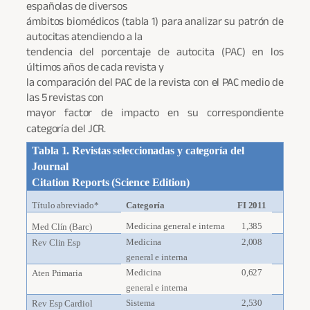
españolas de diversos
ámbitos biomédicos (tabla 1) para analizar su patrón de
autocitas atendiendo a la
tendencia del porcentaje de autocita (PAC) en los
últimos años de cada revista y
la comparación del PAC de la revista con el PAC medio de
las 5 revistas con
mayor factor de impacto en su correspondiente
categoría del JCR.
Tabla 1. Revistas seleccionadas y categoría del
Journal
Citation Reports (Science Edition)
Título abreviado*
Categoría
FI 2011
Medicina general e interna
1,385
Med Clín (Barc)
Medicina
2,008
Rev Clin Esp
general e interna
Medicina
0,627
Aten Primaria
general e interna
Sistema
2,530
Rev Esp Cardiol