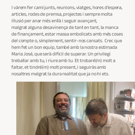
I vàrem fer camí junts, reunions, viatges, hores d’espera,
articles, rodes de premsa, projectes i sempre molta
il·lusió per anar més enllà i seguir avançant,
malgrat alguna desavinença de tant en tant, la manca
de finançament, estar massa embolicats amb més coses
del compte o, simplement, sentir-nos cansats. Crec que
hem fet un bon equip, també amb la nostra estimada
Maria José, que serà difícil de superar. Un privilegi
treballar amb tu, i riure amb tu. Et trobaré(m) molt a
faltar, et tindré(m) molt present, i seguiràs amb
nosaltres malgrat la dura realitat que ja no hi ets.