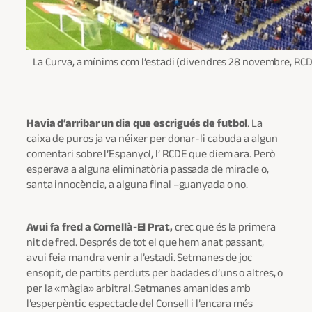
La Curva, a mínims com l’estadi (divendres 28 novembre, RCDE
Havia d’arribar un dia que escrigués de futbol
. La
caixa de puros ja va néixer per donar-li cabuda a algun
comentari sobre l’Espanyol, l’ RCDE que diem ara. Però
esperava a alguna eliminatòria passada de miracle o,
santa innocència, a alguna final –guanyada o no.
Avui fa fred a Cornellà-El Prat,
crec que és la primera
nit de fred. Després de tot el que hem anat passant,
avui feia mandra venir a l’estadi. Setmanes de joc
ensopit, de partits perduts per badades d’uns o altres, o
per la «màgia» arbitral. Setmanes amanides amb
l’esperpèntic espectacle del Consell i l’encara més