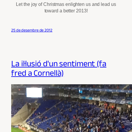
Let the joy of Christmas enlighten us and lead us
toward a better 2013!
25 de desembre de 2012
La il·lusió d'un sentiment (fa
fred a Cornellà)