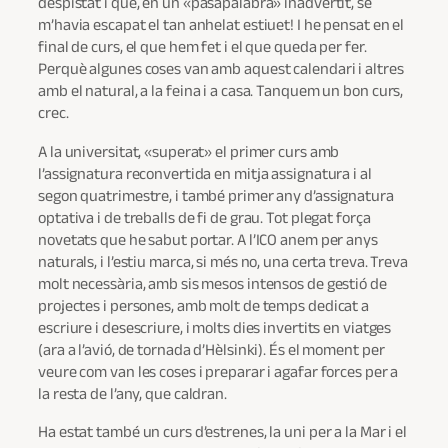
despistat i que, en un «pasapalabra» inadvertit, se
m’havia escapat el tan anhelat estiuet! I he pensat en el
final de curs, el que hem fet i el que queda per fer.
Perquè algunes coses van amb aquest calendari i altres
amb el natural, a la feina i a casa. Tanquem un bon curs,
crec.
A la universitat, «superat» el primer curs amb
l’assignatura reconvertida en mitja assignatura i al
segon quatrimestre, i també primer any d’assignatura
optativa i de treballs de fi de grau. Tot plegat força
novetats que he sabut portar. A l’ICO anem per anys
naturals, i l’estiu marca, si més no, una certa treva. Treva
molt necessària, amb sis mesos intensos de gestió de
projectes i persones, amb molt de temps dedicat a
escriure i desescriure, i molts dies invertits en viatges
(ara a l’avió, de tornada d’Hèlsinki). És el moment per
veure com van les coses i preparar i agafar forces per a
la resta de l’any, que caldran.
Ha estat també un curs d’estrenes, la uni per a la Mar i el