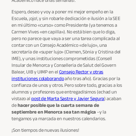
Espero, deseo y voy a poner mi mejor empeño en la
Escuela, ¡ojo!, y sin robarle dedicación e ilusión a la SEE
en mi último «curso» como Presidente (ya tenemos a
Carmen Vives «en capilla»). No está bien que lo diga,
pero no parece que vaya a ser una tarea complicada al
contar con un Consejo Académico «de lujo», una
secretaría de «super lujo» (Clemen, Sònia y Cristina del
IME), y unas instituciones comprometidas (Consell
Insular de Menorca y Conselleria de Salut del Govern
Balear, UIB y UIMP en el
Consejo Rector y otras
instituciones colaborando
año tras año). Gracias por la
confianza de unos y otros. Pero sobre todo, gracias a los
alumnos y profesores que entregadísimos (echad un
vistazo al
post de Marta Sastre y Javier Segura
) acaban
de
hacer posible que la cuarta semana de
septiembre en Menorca sea tan mágica
–y la
tengamos ya marcada en nuestros calendarios.
¡Son tiempos de nuevas ilusiones!