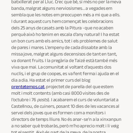
batxillerat per al Lluc. Crec que bé, si més no per la meva
banda, malgrat alguns nerviosismes… a vegades em
sembla que les notes em preocupen més a mi que a ells.
I durant aquest curs hem començat les celebracions
dels 25 anys de casats amb la Pitura -que no acaben
perquè això ho tenim en escala d’any natural!
I
ha estat
un bon curs amb els amics, tot i els problemes de salut
de pares i mares. L’empeny de cada dissabte amb la
missa jove, malgrat alguns decensisos de tant en tant,
va donant fruits. I la pregària de Taizé està també més
viva que mai. La comunitat al voltant d’aquests dos
nuclis, i el grup de coopes, es va fent ferma i ajuda en el
dia a dia. Ha estat el primer curs del blog
prentetemps.cat
, projectet de parella del que estem
molt i molt contents (amb casi 8000 visites des de
l’octubre i 76
posts
). I acabarem el curs de voluntariat a
Castellnou, de cuiners, posant 10 dies de les vacances al
servei dels joves que es formen com a monitors i
directors de temps lliure. No és anar-se’n a la xinxanpun
a no saber què trobaràs, però m’ho aprecio molt i li veig
tot el sentit. Això és part de la meva, de la nostra,