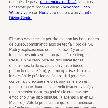
después de pasar
una semana en Taizé
, volamos a
Lanzarote para hacer el curso «
Advanced Open
Water Diver
» con
Núria
y su equipazo en
Atlantis
Diving Center
.
El curso Advanced te permite mejorar las habilidades
de buceo, combinando algo de teoría (libro del Sr.
Padi y explicaciones de un instructor) y unas
inmersiones «de aventura» (también en lenguaje
PADI). En mi caso, hice las dos inmersiones
obligatorias, la de navegación y la de buceo
profundo (hasta 30 m), y como optativas hice una
inmersión de práctica de flotabilidad (que me
convenía y creo que mejoré), una inmersión en
pecios (barcos hundidos, «derelictes» en català) y
una inmersión nocturna (quizás la que más me
emocionó y me hizo disfrutar, ¡a apenas 6 m en El
Muellito!). Vale la pena contar que en la inmersión
profunda nos encontramos una buena corriente, por