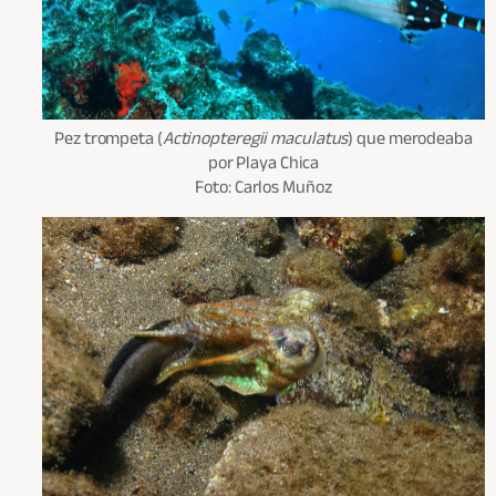
Pez trompeta (
Actinopteregii maculatus
) que merodeaba
por Playa Chica
Foto: Carlos Muñoz