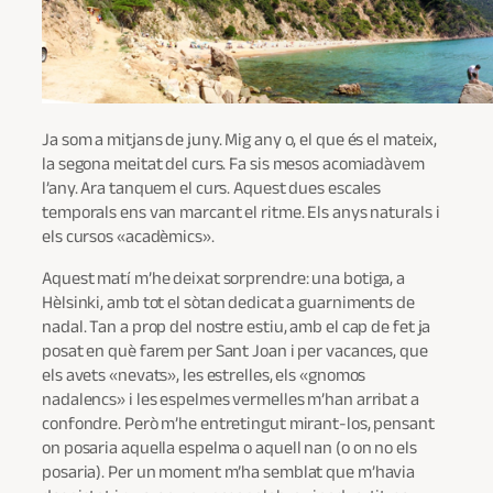
Ja som a mitjans de juny. Mig any o, el que és el mateix,
la segona meitat del curs. Fa sis mesos acomiadàvem
l’any. Ara tanquem el curs. Aquest dues escales
temporals ens van marcant el ritme. Els anys naturals i
els cursos «acadèmics».
Aquest matí m’he deixat sorprendre: una botiga, a
Hèlsinki, amb tot el sòtan dedicat a guarniments de
nadal. Tan a prop del nostre estiu, amb el cap de fet ja
posat en què farem per Sant Joan i per vacances, que
els avets «nevats», les estrelles, els «gnomos
nadalencs» i les espelmes vermelles m’han arribat a
confondre. Però m’he entretingut mirant-los, pensant
on posaria aquella espelma o aquell nan (o on no els
posaria). Per un moment m’ha semblat que m’havia