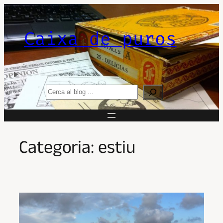
Vés
al
contingut
Caixa de puros
Search
Categoria:
estiu