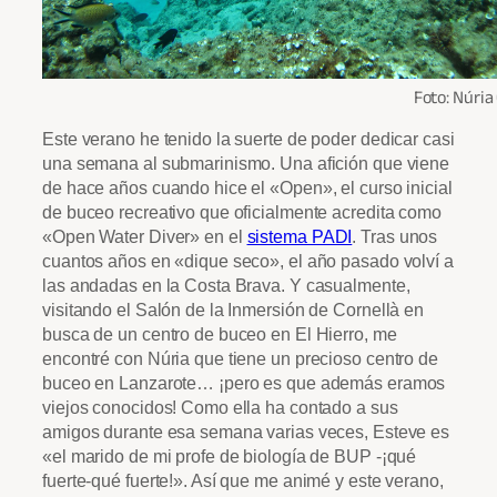
Foto: Núria
Este verano he tenido la suerte de poder dedicar casi
una semana al submarinismo. Una afición que viene
de hace años cuando hice el «Open», el curso inicial
de buceo recreativo que oficialmente acredita como
«Open Water Diver» en el
sistema PADI
. Tras unos
cuantos años en «dique seco», el año pasado volví a
las andadas en la Costa Brava. Y casualmente,
visitando el Salón de la Inmersión de Cornellà en
busca de un centro de buceo en El Hierro, me
encontré con Núria que tiene un precioso centro de
buceo en Lanzarote… ¡pero es que además eramos
viejos conocidos! Como ella ha contado a sus
amigos durante esa semana varias veces, Esteve es
«el marido de mi profe de biología de BUP -¡qué
fuerte-qué fuerte!». Así que me animé y este verano,