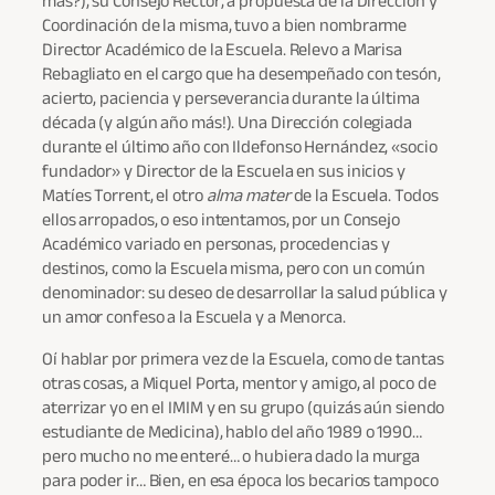
Coordinación de la misma, tuvo a bien nombrarme
Director Académico de la Escuela. Relevo a Marisa
Rebagliato en el cargo que ha desempeñado con tesón,
acierto, paciencia y perseverancia durante la última
década (y algún año más!). Una Dirección colegiada
durante el último año con Ildefonso Hernández, «socio
fundador» y Director de la Escuela en sus inicios y
Matíes Torrent, el otro
alma mater
de la Escuela. Todos
ellos arropados, o eso intentamos, por un Consejo
Académico variado en personas, procedencias y
destinos, como la Escuela misma, pero con un común
denominador: su deseo de desarrollar la salud pública y
un amor confeso a la Escuela y a Menorca.
Oí hablar por primera vez de la Escuela, como de tantas
otras cosas, a Miquel Porta, mentor y amigo, al poco de
aterrizar yo en el IMIM y en su grupo (quizás aún siendo
estudiante de Medicina), hablo del año 1989 o 1990…
pero mucho no me enteré… o hubiera dado la murga
para poder ir… Bien, en esa época los becarios tampoco