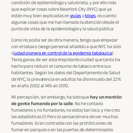
condición de epidemiólogo y salubrista, y por ello más
que explicar cosas sobre NewYork City (NYC) que ya
están muy bien explicadas en
guías
y
blogs
, os cuento
algunas cosas que me han llamado la atención desde el
punto de vista de la epidemiología y la salud pública
Como no podía ser de otra manera, tengo que empezar
con el tabaco (sesgo personal añadido a que NYC ha sido
c
iudad pionera en control de la epidemia tabáquica
).
Tenía ganas de ver esta trepidante ciudad que tanto ha
hecho para reducir el consumo de tabaco entre sus
habitantes. Según los datos del Departamento de Salud
de NYC, la prevalencia en adultos ha disminuido del 22%
en el año 2002 al 14% en 2010.
Mi percepción, sin embargo, ha sido que
hay un montón
de gente fumando por la calle
. No he contado
fumadores y no fumadores, no estoy tan loco, y me creo
las estadísticas (!) Pero
la sensación
era de ver muchos
fumadores. Gran contraste con las prohibiciones de
fumar en parques o en las puertas de determinados