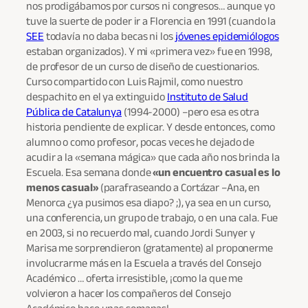
nos prodigábamos por cursos ni congresos… aunque yo
tuve la suerte de poder ir a Florencia en 1991 (cuando la
SEE
todavía no daba becas ni los
jóvenes epidemiólogos
estaban organizados). Y mi «primera vez» fue en 1998,
de profesor de un curso de diseño de cuestionarios.
Curso compartido con Luis Rajmil, como nuestro
despachito en el ya extinguido
Instituto de Salud
Pública de Catalunya
(1994-2000) –pero esa es otra
historia pendiente de explicar. Y desde entonces, como
alumno o como profesor, pocas veces he dejado de
acudir a la «semana mágica» que cada año nos brinda la
Escuela. Esa semana donde
«un encuentro casual es lo
menos casual»
(parafraseando a Cortázar –Ana, en
Menorca ¿ya pusimos esa diapo? ;), ya sea en un curso,
una conferencia, un grupo de trabajo, o en una cala. Fue
en 2003, si no recuerdo mal, cuando Jordi Sunyer y
Marisa me sorprendieron (gratamente) al proponerme
involucrarme más en la Escuela a través del Consejo
Académico … oferta irresistible, ¡como la que me
volvieron a hacer los compañeros del Consejo
Académico hace unas semanas!.