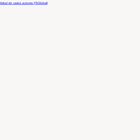
Global
de varios autores (ISGlobal)