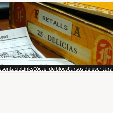
s
esentació
Links
Còctel de blocs
Cursos de escritura