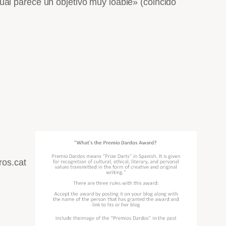
ual parece un objetivo muy loable» (coincido
ros.cat