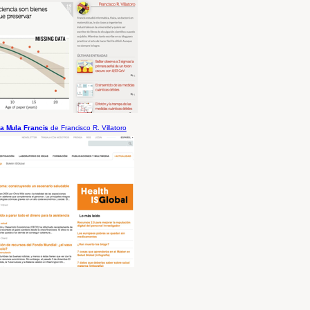
la Mula Francis
de Francisco R. Villatoro