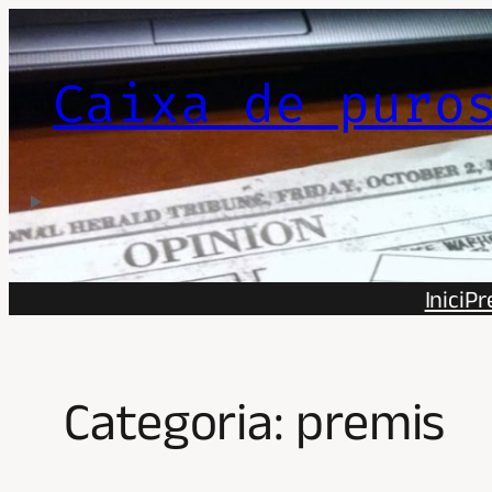
Vés
al
contingut
Caixa de puro
Inici
Pr
Categoria:
premis