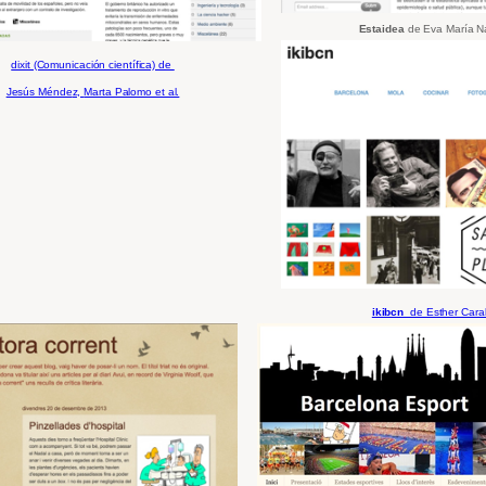
Estaidea
de Eva María N
dixit (Comunicación científica) de
Jesús Ménde
z,
Marta Palomo et al.
ikibcn
de Esther Car