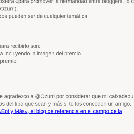
gosfera «para promover la hermandad entre bloggers, lo c
zurri).
dos pueden ser de cualquier temática
ara recibirlo son:
a incluyendo la imagen del premio
 premio
e agradezco a @Ozurri por considerar que mi caixadepu
ios del tipo que sean y más si te los conceden un amigo,
«Epi y Más», el blog de referencia en el campo de la