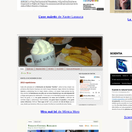
L’ase quàntic
de Xavier Lasauca
La 
Mira què bé
de Mònica Moro
Scien