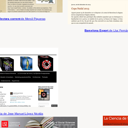
lectora corrent
de Mercè Piqueras
Barcelona Esport
de Lluc Ferná
tia de Jose Manuel López Nicolás