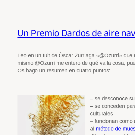
Un Premio Dardos de aire na
Leo en un tuit de Òscar Zurriaga «@Ozurri» qu
mismo @Ozurri me entero de qué va la cosa, pue
Os hago un resumen en cuatro puntos:
– se desconoce su
– se conceden
par
culturales
– funcionan como u
al
método de mues