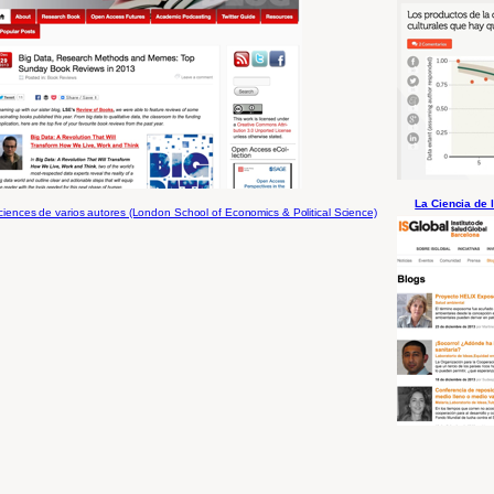
La Ciencia de 
ciences de varios autores (London School of Economics & Political Science)