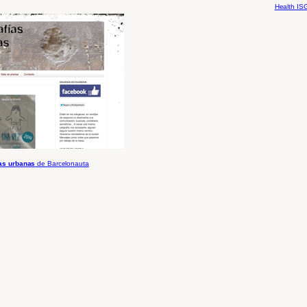
Health IS
ías urbanas
de Barcelonauta