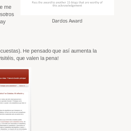
se me
sotros
Dardos Award
Hay
 a cuestas). He pensado que así aumenta la
sitéis, que valen la pena!