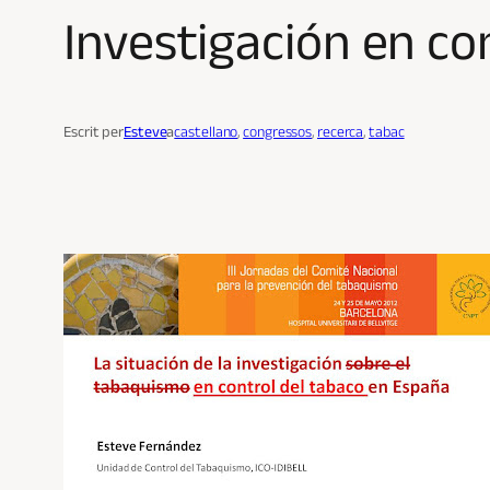
Investigación en co
Escrit per
Esteve
a
castellano
, 
congressos
, 
recerca
, 
tabac