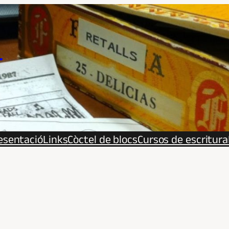
s
esentació
Links
Còctel de blocs
Cursos de escritura