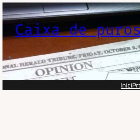
Vés
al
contingut
Caixa de puro
Inici
Pr