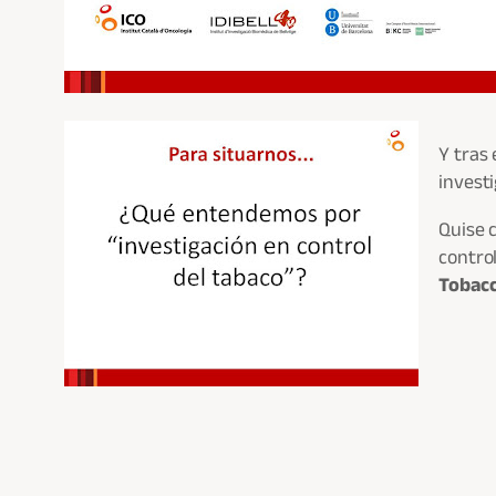
Y tras
invest
Quise 
control
Tobac